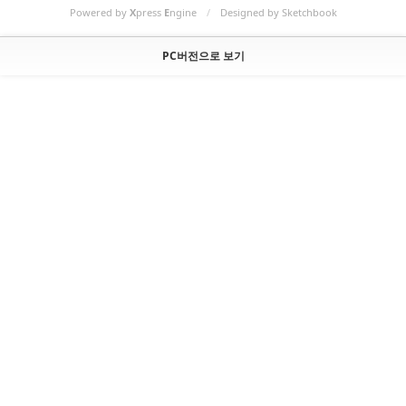
Powered by
X
press
E
ngine
/
Designed by Sketchbook
PC버전으로 보기